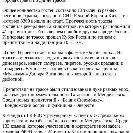
города страны по длине трассы.
Общее количество гостей составило 13 тысяч из разных
регионов страны, государств СНГ, Южной Кореи и Китая, из
которых 3300 вышли на старт. Протяженность трассы
составила рекордные 12 километров, на которых расположили
41 препятствие – больше, чем в любом другом городе России.
И впервые на трассе прошел Кубок России по гонкам с
препятствиями на дистанции 10–11 км.
«Гонка Героев» снова прошла в формате «Битвы эпох». На
трассе состязались взводы в ярких костюмах: викингов,
динозавров, невест, самураев, пиратов, русских красавиц и
стюардесс. В числе участников была и солистка группы
«Мураками» Диляра Вагапова, для которой гонка стала
дебютной.
Препятствия на трассе были стилизованы в духе разных эпох,
включая достопремечательности Татарстана и Менделеевска.
Среди новых препятствий - «Башня Сююмбике»,
«Бондюжский боярд» и финиш на «Эвересте».
Команда от ГК PitON регулярно участвует в экстремальном
корпоративном забеге «Гонка героев» в Менделеевске. Среди
133 команд, которые участвовали в корпоративном забеге,
команда PitON заняла 24-е место. Как и в прошлом году, наши